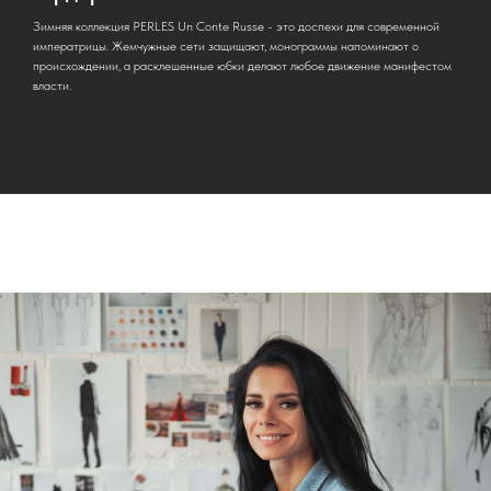
Зимняя коллекция PERLES Un Conte Russe - это доспехи для современной
императрицы. Жемчужные сети защищают, монограммы напоминают о
происхождении, а расклешенные юбки делают любое движение манифестом
власти.