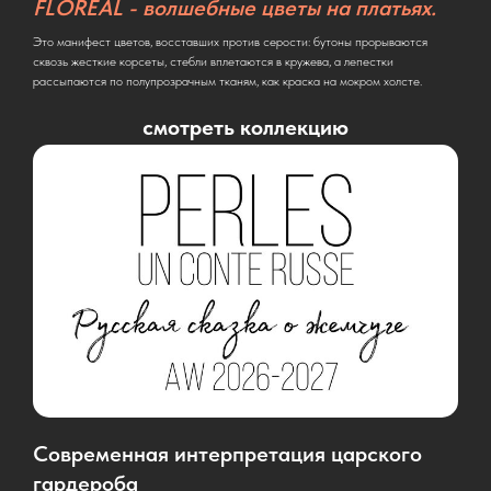
FLORÉAL - волшебные цветы на платьях.
Это манифест цветов, восставших против серости: бутоны прорываются
сквозь жесткие корсеты, стебли вплетаются в кружева, а лепестки
рассыпаются по полупрозрачным тканям, как краска на мокром холсте.
смотреть коллекцию
Современная интерпретация царского
гардероба