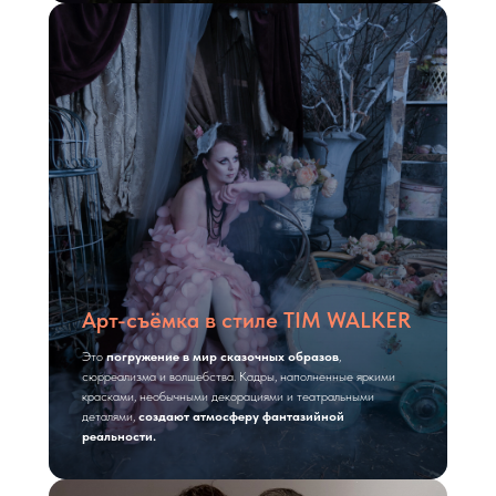
Арт-съёмка в стиле TIM WALKER
Это
погружение в мир сказочных образов
,
сюрреализма и волшебства. Кадры, наполненные яркими
красками, необычными декорациями и театральными
деталями,
создают атмосферу фантазийной
реальности.