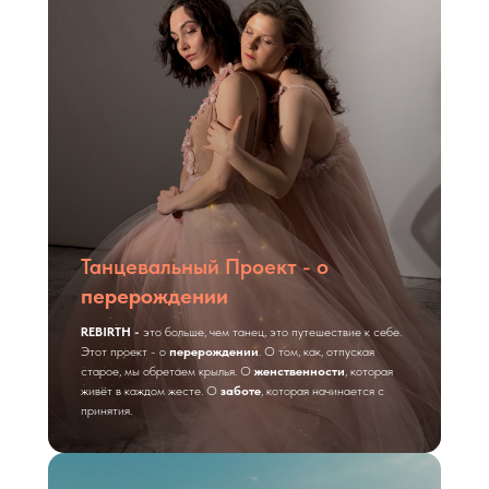
Танцевальный Проект - о
перерождении
REBIRTH -
это больше, чем танец, это путешествие к себе.
Этот проект - о
перерождении
. О том, как, отпуская
старое, мы обретаем крылья. О
женственности
, которая
живёт в каждом жесте. О
заботе
, которая начинается с
принятия.